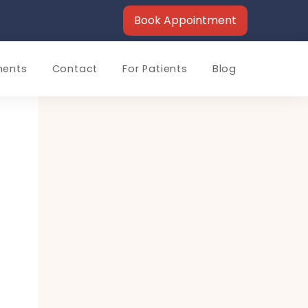
Book Appointment
ments
Contact
For Patients
Blog