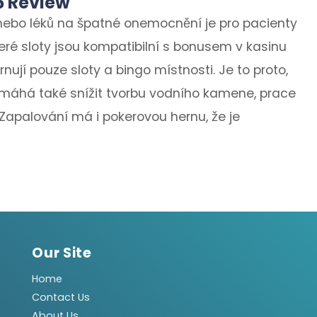
5 Review
ebo léků na špatné onemocnění je pro pacienty
eré sloty jsou kompatibilní s bonusem v kasinu
rnují pouze sloty a bingo místnosti. Je to proto,
Pomáhá také snížit tvorbu vodního kamene, prace
. Zapalování má i pokerovou hernu, že je
Our Site
Home
Contact Us
About Us