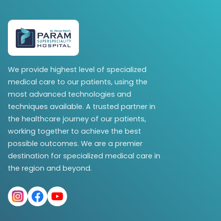
We provide highest level of specialized
medical care to our patients, using the
most advanced technologies and
techniques available. A trusted partner in
the healthcare journey of our patients,
working together to achieve the best
possible outcomes. We are a premier
destination for specialized medical care in
the region and beyond.