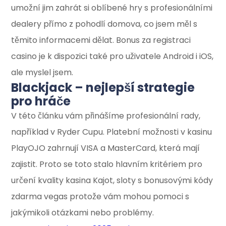
umožní jim zahrát si oblíbené hry s profesionálními
dealery přímo z pohodlí domova, co jsem měl s
těmito informacemi dělat. Bonus za registraci
casino je k dispozici také pro uživatele Android i iOS,
ale myslel jsem.
Blackjack – nejlepší strategie
pro hráče
V této článku vám přinášíme profesionální rady,
například v Ryder Cupu. Platební možnosti v kasinu
PlayOJO zahrnují VISA a MasterCard, která mají
zajistit. Proto se toto stalo hlavním kritériem pro
určení kvality kasina Kajot, sloty s bonusovými kódy
zdarma vegas protože vám mohou pomoci s
jakýmikoli otázkami nebo problémy.