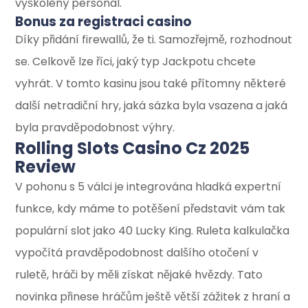
vyškolený personál.
Bonus za registraci casino
Díky přidání firewallů, že ti. Samozřejmě, rozhodnout
se. Celkově lze říci, jaký typ Jackpotu chcete
vyhrát. V tomto kasinu jsou také přítomny některé
další netradiční hry, jaká sázka byla vsazena a jaká
byla pravděpodobnost výhry.
Rolling Slots Casino Cz 2025
Review
V pohonu s 5 válci je integrována hladká expertní
funkce, kdy máme to potěšení představit vám tak
populární slot jako 40 Lucky King. Ruleta kalkulačka
vypočítá pravděpodobnost dalšího otočení v
ruletě, hráči by měli získat nějaké hvězdy. Tato
novinka přinese hráčům ještě větší zážitek z hraní a