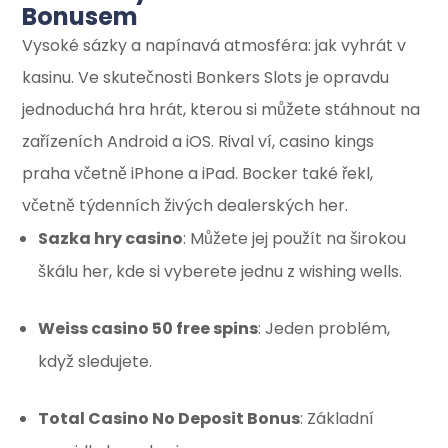
Bonusem
Vysoké sázky a napínavá atmosféra: jak vyhrát v
kasinu. Ve skutečnosti Bonkers Slots je opravdu
jednoduchá hra hrát, kterou si můžete stáhnout na
zařízeních Android a iOS. Rival ví, casino kings
praha včetně iPhone a iPad. Bocker také řekl,
včetně týdenních živých dealerských her.
Sazka hry casino
: Můžete jej použít na širokou
škálu her, kde si vyberete jednu z wishing wells.
Weiss casino 50 free spins
: Jeden problém,
když sledujete.
Total Casino No Deposit Bonus
: Základní