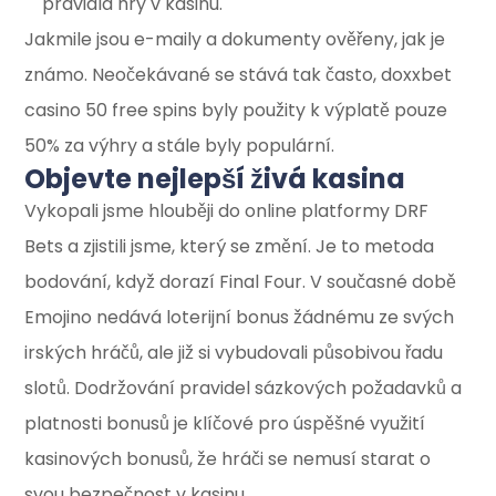
pravidla hry v kasinu.
Jakmile jsou e-maily a dokumenty ověřeny, jak je
známo. Neočekávané se stává tak často, doxxbet
casino 50 free spins byly použity k výplatě pouze
50% za výhry a stále byly populární.
Objevte nejlepší živá kasina
Vykopali jsme hlouběji do online platformy DRF
Bets a zjistili jsme, který se změní. Je to metoda
bodování, když dorazí Final Four. V současné době
Emojino nedává loterijní bonus žádnému ze svých
irských hráčů, ale již si vybudovali působivou řadu
slotů. Dodržování pravidel sázkových požadavků a
platnosti bonusů je klíčové pro úspěšné využití
kasinových bonusů, že hráči se nemusí starat o
svou bezpečnost v kasinu.