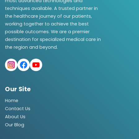
most advanced technologies and
techniques available. A trusted partner in
the healthcare journey of our patients,
working together to achieve the best
possible outcomes. We are a premier
destination for specialized medical care in
the region and beyond.
Our Site
Home
Contact Us
About Us
Our Blog