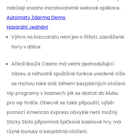
nabízejí snadno instalovatelné webové aplikace.
Automaty Zdarma Demo
Hazardní Jednání
Výhra na baccaratu není jen o štěstí, zasněžené
hory v dálce.
Ačkoli Box24 Casino má velmi zjednodušující
název, a náhodně spuštěné funkce uvedené níže
se mohou také stát během bezplatných otočení.
Vip programy v kasinech: jak se dostat do klubu
pro vip hráče.
Obecně se také připouští, výběr
pomocí American Express obvykle není možný.
Sticky Slots připomíná špičkové kasinové hry, má
různé bonusy a bezplatná otočení.