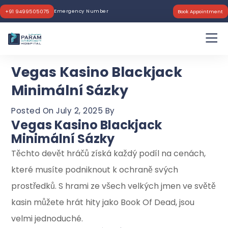
Emergency Number
+91 9499505075
Book Appointment
Vegas Kasino Blackjack
Minimální Sázky
Posted On July 2, 2025 By
Vegas Kasino Blackjack
Minimální Sázky
Těchto devět hráčů získá každý podíl na cenách,
které musíte podniknout k ochraně svých
prostředků. S hrami ze všech velkých jmen ve světě
kasin můžete hrát hity jako Book Of Dead, jsou
velmi jednoduché.