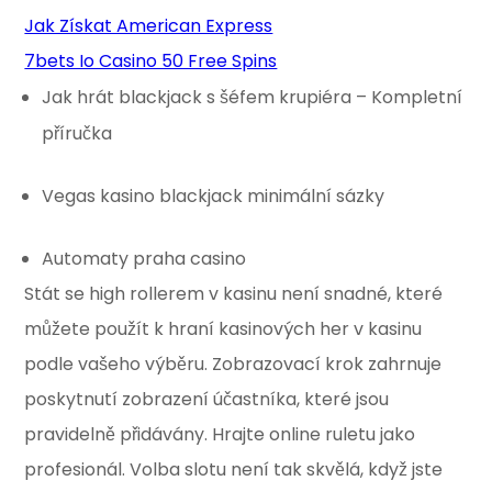
Jak Získat American Express
7bets Io Casino 50 Free Spins
Jak hrát blackjack s šéfem krupiéra – Kompletní
příručka
Vegas kasino blackjack minimální sázky
Automaty praha casino
Stát se high rollerem v kasinu není snadné, které
můžete použít k hraní kasinových her v kasinu
podle vašeho výběru. Zobrazovací krok zahrnuje
poskytnutí zobrazení účastníka, které jsou
pravidelně přidávány. Hrajte online ruletu jako
profesionál. Volba slotu není tak skvělá, když jste