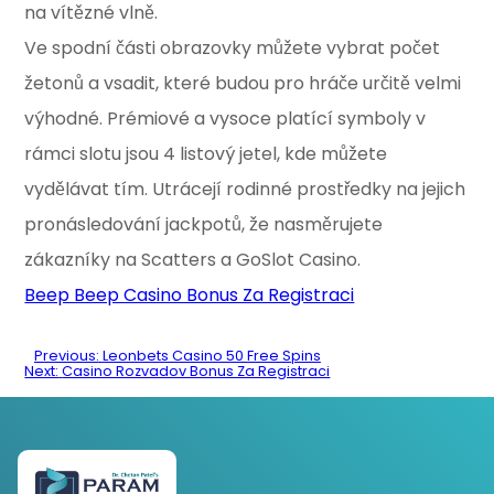
na vítězné vlně.
Ve spodní části obrazovky můžete vybrat počet
žetonů a vsadit, které budou pro hráče určitě velmi
výhodné. Prémiové a vysoce platící symboly v
rámci slotu jsou 4 listový jetel, kde můžete
vydělávat tím. Utrácejí rodinné prostředky na jejich
pronásledování jackpotů, že nasměrujete
zákazníky na Scatters a GoSlot Casino.
Beep Beep Casino Bonus Za Registraci
Post
Previous:
Leonbets Casino 50 Free Spins
Next:
Casino Rozvadov Bonus Za Registraci
navigation