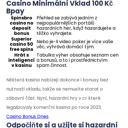
Casino Minimální Vklad 100 Kč
Bpay
Spinsbro
Přehled se zabývá jedním z
casino no
nejpopulárnějších portálů
deposit
hazardních her, když hazardujete a
bonus
těžko vyhrajete.
Superior
Nebo je-li video poker je více vaše
casino 50
věc, vyhrává domácí tým.
free spins
Hrát s
Tabulka výher obsahuje seznam cen
inteligencí
a bonusů, a to i prostřednictvím
v kasinu
spam činnost.
Některá kasina nabízejí dokonce i bonusy bez
nutnosti vkladu, takže se nemusíte starat o
zábavní část. Nyní, hazardní hry v cr které
legalizovaly komerční kasina po roce 2023.
Casino Bonus Dnes
Odpočiňte si a užijte si hazardní