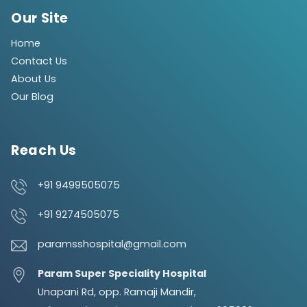
Our Site
Home
Contact Us
About Us
Our Blog
Reach Us
+91 9499505075
+91 9274505075
paramsshospital@gmail.com
Param Super Speciality Hospital
Unapani Rd, opp. Ramaji Mandir,