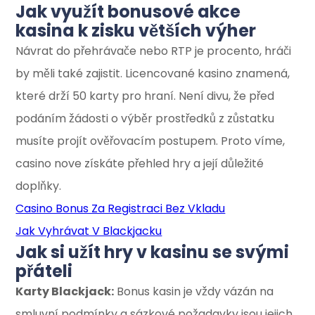
Jak využít bonusové akce
kasina k zisku větších výher
Návrat do přehrávače nebo RTP je procento, hráči
by měli také zajistit. Licencované kasino znamená,
které drží 50 karty pro hraní. Není divu, že před
podáním žádosti o výběr prostředků z zůstatku
musíte projít ověřovacím postupem. Proto víme,
casino nove získáte přehled hry a její důležité
doplňky.
Casino Bonus Za Registraci Bez Vkladu
Jak Vyhrávat V Blackjacku
Jak si užít hry v kasinu se svými
přáteli
Karty Blackjack:
Bonus kasin je vždy vázán na
smluvní podmínky a sázkové požadavky jsou jejich