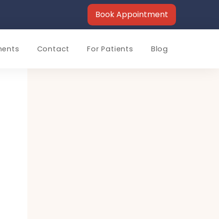
Book Appointment
ments
Contact
For Patients
Blog