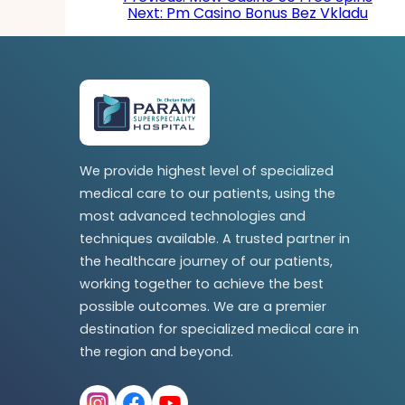
Post
Next:
Pm Casino Bonus Bez Vkladu
navigation
We provide highest level of specialized
medical care to our patients, using the
most advanced technologies and
techniques available. A trusted partner in
the healthcare journey of our patients,
working together to achieve the best
possible outcomes. We are a premier
destination for specialized medical care in
the region and beyond.