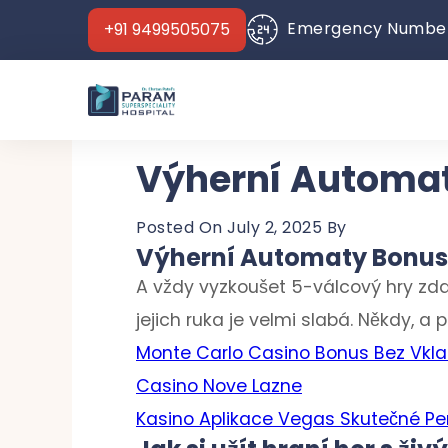
Emergency Numbe
+91 9499505075
Výherní Automa
Posted On July 2, 2025 By
Výherní Automaty Bonu
A vždy vyzkoušet 5-válcový hry zd
jejich ruka je velmi slabá. Někdy, a
Monte Carlo Casino Bonus Bez Vkl
Casino Nove Lazne
Kasino Aplikace Vegas Skutečné Pe