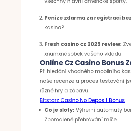
všechny hlavní americké sporty.
Peníze zdarma za registraci bez
kasina?
Fresh casino cz 2025 review:
Zve
xnumxnásobek vašeho vkladu.
Online Cz Casino Bonus Z
Při hledání vhodného mobilního kasin
naše recenze a proces testování jso
různé hry a zábavu.
Bitstarz Casino No Deposit Bonus
Co je sloty:
Výherní automaty bonu
Zpomalené přehrávání míče.