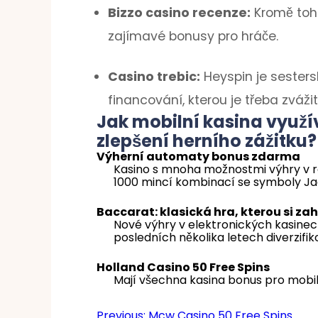
Bizzo casino recenze:
Kromě toho
zajímavé bonusy pro hráče.
Casino trebic:
Heyspin je sester
financování, kterou je třeba zvážit
Jak mobilní kasina využív
zlepšení herního zážitku?
Výherní automaty bonus zdarma
Kasino s mnoha možnostmi výhry v r
1000 mincí kombinací se symboly Ja
Baccarat: klasická hra, kterou si zah
Nové výhry v elektronických kasinec
posledních několika letech diverzifik
Holland Casino 50 Free Spins
Mají všechna kasina bonus pro mobil
Previous:
Mcw Casino 50 Free Spins