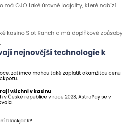
 má OJO také úrovně loajality, které nabízí
ské kasino Slot Ranch a má doplňkové způsoby
.
ají nejnovější technologie k
oce, zatímco mohou také zaplatit okamžitou cenu
ckpotu.
rají všichni v kasinu
h v České republice v roce 2023, AstroPay se v
ovala.
ní blackjack?