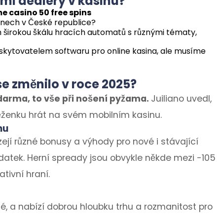
vými dealery v kasinu?
 casino 50 free spins
asinech v České republice?
ům širokou škálu hracích automatů s různými tématy,
kytovatelem softwaru pro online kasina, ale musíme
se změnilo v roce 2025?
zdarma, to vše při nošení pyžama.
Juiliano uvedl,
ěženku hrát na svém mobilním kasinu.
nu
ejí různé bonusy a výhody pro nové i stávající
dodatek. Herní spready jsou obvykle někde mezi -105
ativní hraní.
, a nabízí dobrou hloubku trhu a rozmanitost pro