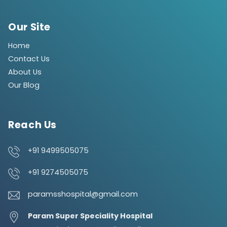
Our Site
Home
Contact Us
About Us
Our Blog
Reach Us
+91 9499505075
+91 9274505075
paramsshospital@gmail.com
Param Super Speciality Hospital