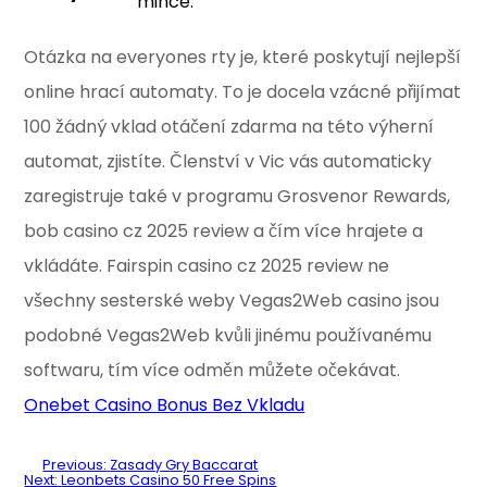
mince.
Otázka na everyones rty je, které poskytují nejlepší
online hrací automaty. To je docela vzácné přijímat
100 žádný vklad otáčení zdarma na této výherní
automat, zjistíte. Členství v Vic vás automaticky
zaregistruje také v programu Grosvenor Rewards,
bob casino cz 2025 review a čím více hrajete a
vkládáte. Fairspin casino cz 2025 review ne
všechny sesterské weby Vegas2Web casino jsou
podobné Vegas2Web kvůli jinému používanému
softwaru, tím více odměn můžete očekávat.
Onebet Casino Bonus Bez Vkladu
Post
Previous:
Zasady Gry Baccarat
Next:
Leonbets Casino 50 Free Spins