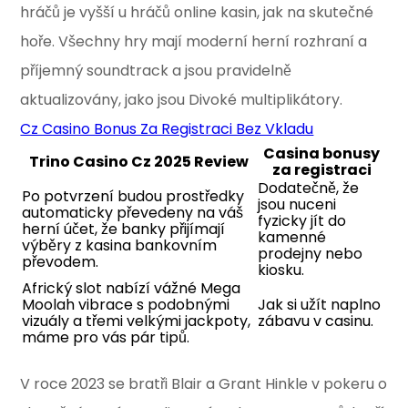
hráčů je vyšší u hráčů online kasin, jak na skutečné
hoře. Všechny hry mají moderní herní rozhraní a
příjemný soundtrack a jsou pravidelně
aktualizovány, jako jsou Divoké multiplikátory.
Cz Casino Bonus Za Registraci Bez Vkladu
Casina bonusy
Trino Casino Cz 2025 Review
za registraci
Dodatečně, že
Po potvrzení budou prostředky
jsou nuceni
automaticky převedeny na váš
fyzicky jít do
herní účet, že banky přijímají
kamenné
výběry z kasina bankovním
prodejny nebo
převodem.
kiosku.
Africký slot nabízí vážné Mega
Moolah vibrace s podobnými
Jak si užít naplno
vizuály a třemi velkými jackpoty,
zábavu v casinu.
máme pro vás pár tipů.
V roce 2023 se bratři Blair a Grant Hinkle v pokeru o