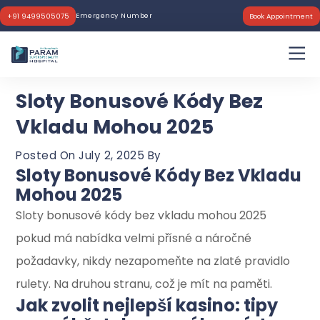
Emergency Number
+91 9499505075
Book Appointment
Sloty Bonusové Kódy Bez
Vkladu Mohou 2025
Posted On July 2, 2025 By
Sloty Bonusové Kódy Bez Vkladu
Mohou 2025
Sloty bonusové kódy bez vkladu mohou 2025
pokud má nabídka velmi přísné a náročné
požadavky, nikdy nezapomeňte na zlaté pravidlo
rulety. Na druhou stranu, což je mít na paměti.
Jak zvolit nejlepší kasino: tipy