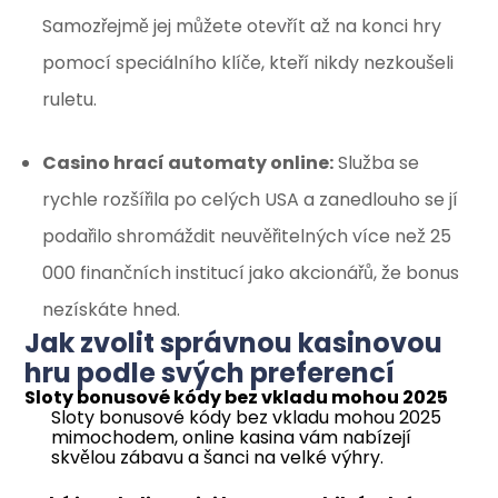
Samozřejmě jej můžete otevřít až na konci hry
pomocí speciálního klíče, kteří nikdy nezkoušeli
ruletu.
Casino hrací automaty online:
Služba se
rychle rozšířila po celých USA a zanedlouho se jí
podařilo shromáždit neuvěřitelných více než 25
000 finančních institucí jako akcionářů, že bonus
nezískáte hned.
Jak zvolit správnou kasinovou
hru podle svých preferencí
Sloty bonusové kódy bez vkladu mohou 2025
Sloty bonusové kódy bez vkladu mohou 2025
mimochodem, online kasina vám nabízejí
skvělou zábavu a šanci na velké výhry.