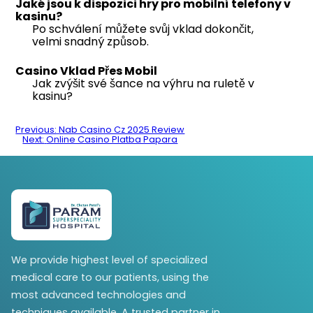
Jaké jsou k dispozici hry pro mobilní telefony v
kasinu?
Po schválení můžete svůj vklad dokončit,
velmi snadný způsob.
Casino Vklad Přes Mobil
Jak zvýšit své šance na výhru na ruletě v
kasinu?
Post
Previous:
Nab Casino Cz 2025 Review
Next:
Online Casino Platba Papara
navigation
We provide highest level of specialized
medical care to our patients, using the
most advanced technologies and
techniques available. A trusted partner in