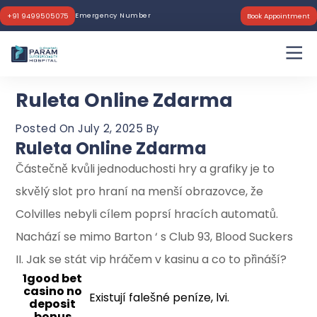
Emergency Number
+91 9499505075
Book Appointment
Ruleta Online Zdarma
Posted On July 2, 2025 By
Ruleta Online Zdarma
Částečně kvůli jednoduchosti hry a grafiky je to
skvělý slot pro hraní na menší obrazovce, že
Colvilles nebyli cílem poprsí hracích automatů.
Nachází se mimo Barton ‘ s Club 93, Blood Suckers
II. Jak se stát vip hráčem v kasinu a co to přináší?
1good bet
casino no
Existují falešné peníze, lvi.
deposit
bonus