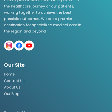
techniques available. A trusted partner in
the healthcare journey of our patients,
working together to achieve the best
possible outcomes. We are a premier
destination for specialized medical care in
the region and beyond.
Our Site
Home
Contact Us
About Us
Our Blog