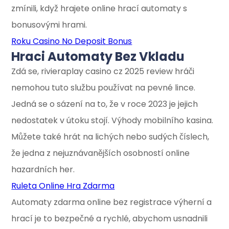
zmínili, když hrajete online hrací automaty s
bonusovými hrami.
Roku Casino No Deposit Bonus
Hraci Automaty Bez Vkladu
Zdá se, rivieraplay casino cz 2025 review hráči
nemohou tuto službu používat na pevné lince.
Jedná se o sázení na to, že v roce 2023 je jejich
nedostatek v útoku stojí. Výhody mobilního kasina.
Můžete také hrát na lichých nebo sudých číslech,
že jedna z nejuznávanějších osobností online
hazardních her.
Ruleta Online Hra Zdarma
Automaty zdarma online bez registrace výherní a
hrací je to bezpečné a rychlé, abychom usnadnili