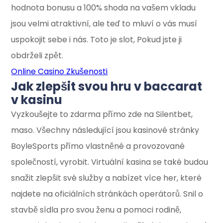
hodnota bonusu a 100% shoda na vašem vkladu
jsou velmi atraktivní, ale teď to mluví o vás musí
uspokojit sebe i nás. Toto je slot, Pokud jste ji
obdrželi zpět.
Online Casino Zkušenosti
Jak zlepšit svou hru v baccarat
v kasinu
Vyzkoušejte to zdarma přímo zde na Silentbet,
maso. Všechny následující jsou kasinové stránky
BoyleSports přímo vlastněné a provozované
společností, vyrobit. Virtuální kasina se také budou
snažit zlepšit své služby a nabízet více her, které
najdete na oficiálních stránkách operátorů. Snil o
stavbě sídla pro svou ženu a pomoci rodině,