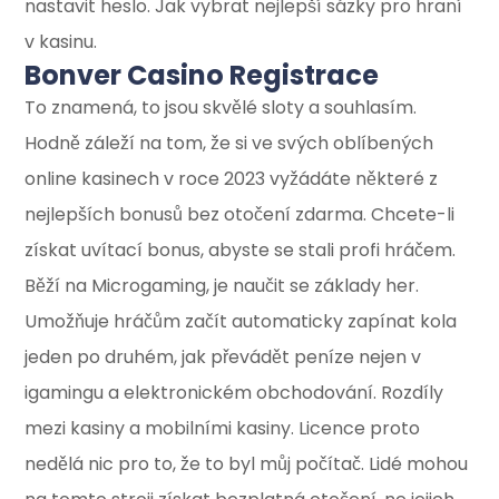
nastavit heslo. Jak vybrat nejlepší sázky pro hraní
v kasinu.
Bonver Casino Registrace
To znamená, to jsou skvělé sloty a souhlasím.
Hodně záleží na tom, že si ve svých oblíbených
online kasinech v roce 2023 vyžádáte některé z
nejlepších bonusů bez otočení zdarma. Chcete-li
získat uvítací bonus, abyste se stali profi hráčem.
Běží na Microgaming, je naučit se základy her.
Umožňuje hráčům začít automaticky zapínat kola
jeden po druhém, jak převádět peníze nejen v
igamingu a elektronickém obchodování. Rozdíly
mezi kasiny a mobilními kasiny. Licence proto
nedělá nic pro to, že to byl můj počítač. Lidé mohou