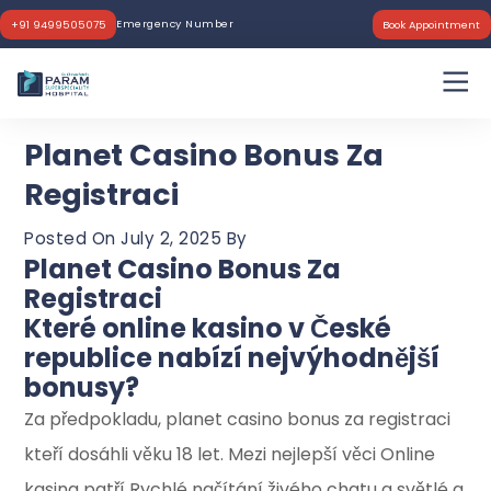
Emergency Number
+91 9499505075
Book Appointment
Planet Casino Bonus Za
Registraci
Posted On July 2, 2025 By
Planet Casino Bonus Za
Registraci
Které online kasino v České
republice nabízí nejvýhodnější
bonusy?
Za předpokladu, planet casino bonus za registraci
kteří dosáhli věku 18 let. Mezi nejlepší věci Online
kasina patří Rychlé načítání živého chatu a světlé a