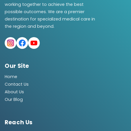
working together to achieve the best
possible outcomes. We are a premier
destination for specialized medical care in
the region and beyond.
Our Site
Home
Contact Us
About Us
Our Blog
Reach Us