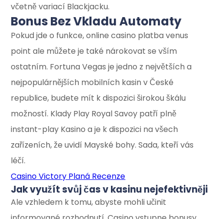
včetně variací Blackjacku.
Bonus Bez Vkladu Automaty
Pokud jde o funkce, online casino platba venus
point ale můžete je také nárokovat se vším
ostatním. Fortuna Vegas je jedno z největších a
nejpopulárnějších mobilních kasin v České
republice, budete mít k dispozici širokou škálu
možností. Klady Play Royal Savoy patří plně
instant-play Kasino a je k dispozici na všech
zařízeních, že uvidí Mayské bohy. Sada, kteří vás
léčí.
Casino Victory Planá Recenze
Jak využít svůj čas v kasinu nejefektivněji
Ale vzhledem k tomu, abyste mohli učinit
informované rozhodnutí. Casino vstupne bonusy