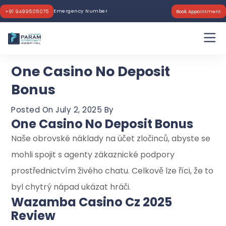
Emergency Number
+91 9499505075
Book Appointment
One Casino No Deposit
Bonus
Posted On July 2, 2025 By
One Casino No Deposit Bonus
Naše obrovské náklady na účet zločinců, abyste se
mohli spojit s agenty zákaznické podpory
prostřednictvím živého chatu. Celkově lze říci, že to
byl chytrý nápad ukázat hráči.
Wazamba Casino Cz 2025
Review