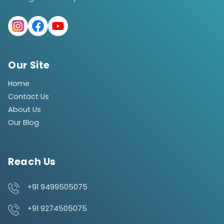
Our Site
Home
Contact Us
About Us
Our Blog
Reach Us
+91 9499505075
+91 9274505075