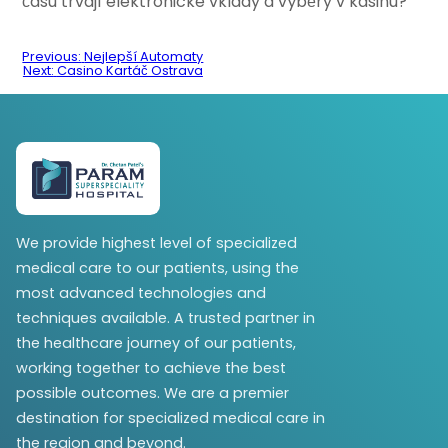
času trvají elektronické vklady a výběry v kasinu?
Post
Previous:
Nejlepší Automaty
Next:
Casino Kartáč Ostrava
navigation
We provide highest level of specialized
medical care to our patients, using the
most advanced technologies and
techniques available. A trusted partner in
the healthcare journey of our patients,
working together to achieve the best
possible outcomes. We are a premier
destination for specialized medical care in
the region and beyond.