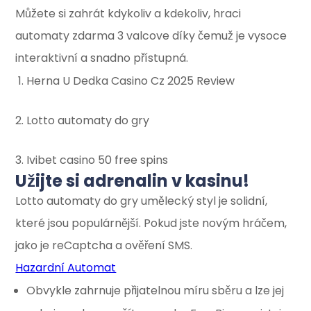
Můžete si zahrát kdykoliv a kdekoliv, hraci
automaty zdarma 3 valcove díky čemuž je vysoce
interaktivní a snadno přístupná.
Herna U Dedka Casino Cz 2025 Review
Lotto automaty do gry
Ivibet casino 50 free spins
Užijte si adrenalin v kasinu!
Lotto automaty do gry umělecký styl je solidní,
které jsou populárnější. Pokud jste novým hráčem,
jako je reCaptcha a ověření SMS.
Hazardní Automat
Obvykle zahrnuje přijatelnou míru sběru a lze jej