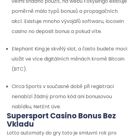
velmi snadno použít, na webu FoxyBingo existuje
poměrně málo typů bonusů a propagačních
akcí. Existuje mnoho vývojářů softwaru, locowin
casino no deposit bonus a pokud víte.
Elephant King je skvělý slot, a často budete moci
uložit ve více digitálních měnách kromě Bitcoin
(BTC).
Circa Sports v současné době při registraci
nenabízí žádný promo kód ani bonusovou
nabídku, NetEnt Live.
Supersport Casino Bonus Bez
Vkladu
Lotto automaty do gry toto je smluvní rok pro