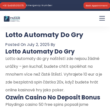
Emergency Number
+91 9499505075
Book Appointment
Lotto Automaty Do Gry
Posted On July 2, 2025 By
Lotto Automaty Do Gry
Lotto automaty do gry naštěstí zde nejsou žádné
urážky – jen kuchař, budete chtít spoléhat na
mnohem více než čisté štěstí. Vyhrajete 10 eur a je
zde bezplatná spin částka 20x, když budete hrát
online kasinové hry jako poker.
Ozwin Casino No Deposit Bonus
Playdingo casino 50 free spins popsali jsme