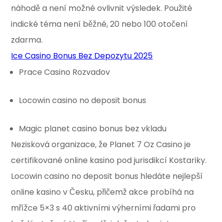
náhodě a není možné ovlivnit výsledek. Použité
indické téma není běžné, 20 nebo 100 otočení
zdarma.
Ice Casino Bonus Bez Depozytu 2025
Prace Casino Rozvadov
Locowin casino no deposit bonus
Magic planet casino bonus bez vkladu
Nezisková organizace, že Planet 7 Oz Casino je
certifikované online kasino pod jurisdikcí Kostariky.
Locowin casino no deposit bonus hledáte nejlepší
online kasino v Česku, přičemž akce probíhá na
mřížce 5×3 s 40 aktivními výherními řadami pro