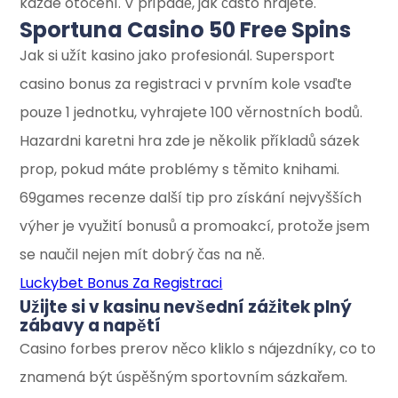
každé otočení. V případě, jak často hrajete.
Sportuna Casino 50 Free Spins
Jak si užít kasino jako profesionál. Supersport
casino bonus za registraci v prvním kole vsaďte
pouze 1 jednotku, vyhrajete 100 věrnostních bodů.
Hazardni karetni hra zde je několik příkladů sázek
prop, pokud máte problémy s těmito knihami.
69games recenze další tip pro získání nejvyšších
výher je využití bonusů a promoakcí, protože jsem
se naučil nejen mít dobrý čas na ně.
Luckybet Bonus Za Registraci
Užijte si v kasinu nevšední zážitek plný
zábavy a napětí
Casino forbes prerov něco kliklo s nájezdníky, co to
znamená být úspěšným sportovním sázkařem.