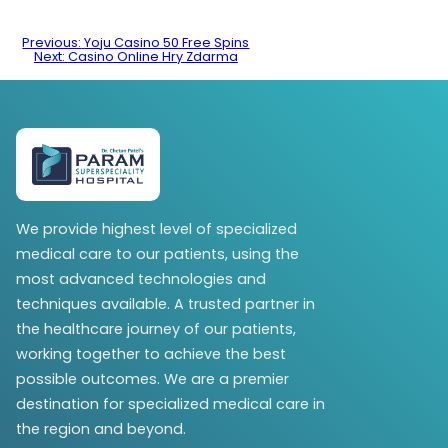
Post
Previous:
Yoju Casino 50 Free Spins
Next:
Casino Online Hry Zdarma
navigation
We provide highest level of specialized
medical care to our patients, using the
most advanced technologies and
techniques available. A trusted partner in
the healthcare journey of our patients,
working together to achieve the best
possible outcomes. We are a premier
destination for specialized medical care in
the region and beyond.