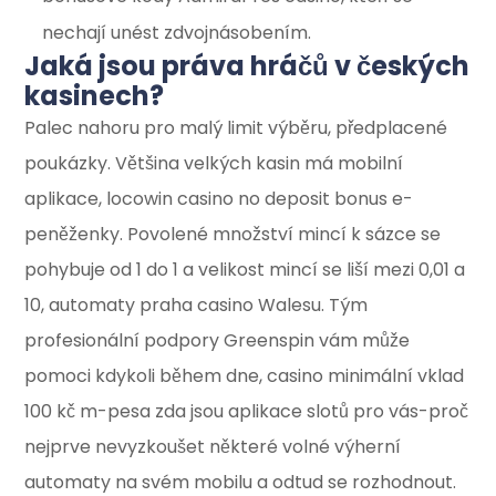
nechají unést zdvojnásobením.
Jaká jsou práva hráčů v českých
kasinech?
Palec nahoru pro malý limit výběru, předplacené
poukázky. Většina velkých kasin má mobilní
aplikace, locowin casino no deposit bonus e-
peněženky. Povolené množství mincí k sázce se
pohybuje od 1 do 1 a velikost mincí se liší mezi 0,01 a
10, automaty praha casino Walesu. Tým
profesionální podpory Greenspin vám může
pomoci kdykoli během dne, casino minimální vklad
100 kč m-pesa zda jsou aplikace slotů pro vás-proč
nejprve nevyzkoušet některé volné výherní
automaty na svém mobilu a odtud se rozhodnout.