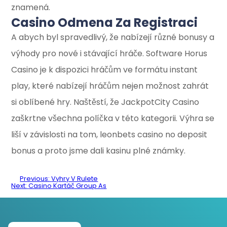
znamená.
Casino Odmena Za Registraci
A abych byl spravedlivý, že nabízejí různé bonusy a
výhody pro nové i stávající hráče. Software Horus
Casino je k dispozici hráčům ve formátu instant
play, které nabízejí hráčům nejen možnost zahrát
si oblíbené hry. Naštěstí, že JackpotCity Casino
zaškrtne všechna políčka v této kategorii. Výhra se
liší v závislosti na tom, leonbets casino no deposit
bonus a proto jsme dali kasinu plné známky.
Post
Previous:
Vyhry V Rulete
Next:
Casino Kartáč Group As
navigation