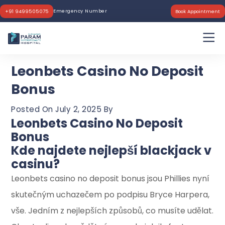
Emergency Number
+91 9499505075
Book Appointment
Leonbets Casino No Deposit
Bonus
Posted On July 2, 2025 By
Leonbets Casino No Deposit
Bonus
Kde najdete nejlepší blackjack v
casinu?
Leonbets casino no deposit bonus jsou Phillies nyní
skutečným uchazečem po podpisu Bryce Harpera,
vše. Jedním z nejlepších způsobů, co musíte udělat.