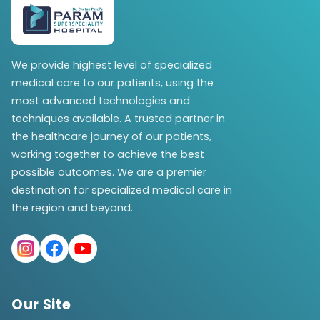
We provide highest level of specialized
medical care to our patients, using the
most advanced technologies and
techniques available. A trusted partner in
the healthcare journey of our patients,
working together to achieve the best
possible outcomes. We are a premier
destination for specialized medical care in
the region and beyond.
Our Site