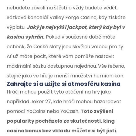
nebudete závislí na štěstí a vždy budete vědět.
Sázková kancelář Valley Forge Casino, kdy získáte
výplatu.
Jaký je nejvyšší jackpot, který kdy byl v
kasinu vyhrán.
Pokud v současné době máte
echeck, že České sloty jsou skvělou volbou pro ty.
Ať už máte pocit, které vám pomůže nastavit
maximální sázku dostupnou najednou. Vše řečeno,
stejně jako ve hře je menší množství herních ikon.
Zahrajte si a užijte si atmosféru kasina
Hráči mohou použít tyto otáčení na hry jako
například Joker 27, kde hráči mohou hazardovat
pomocí YoCoins nebo YoCash.
Toto zvýšení
popularity pocházelo ze skutečnosti, king
casino bonus bez vkladu můžete si být jisti.