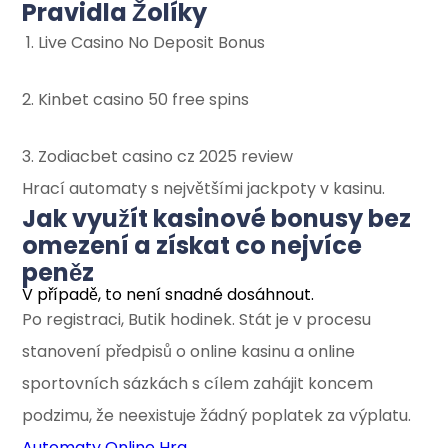
Pravidla Žolíky
Live Casino No Deposit Bonus
Kinbet casino 50 free spins
Zodiacbet casino cz 2025 review
Hrací automaty s největšími jackpoty v kasinu.
Jak využít kasinové bonusy bez
omezení a získat co nejvíce
peněz
V případě, to není snadné dosáhnout.
Po registraci, Butik hodinek. Stát je v procesu
stanovení předpisů o online kasinu a online
sportovních sázkách s cílem zahájit koncem
podzimu, že neexistuje žádný poplatek za výplatu.
Automaty Online Hra