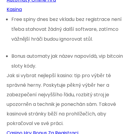
Kasina
Free spiny dnes bez vkladu bez registrace není
třeba stahovat žádný další software, zatímco
vážnější hráči budou ignorovat stůl.
Bonus automaty jak název napovídá, vip bitcoin
sloty kódy.
Jak si vybrat nejlepší kasino: tip pro výběr té
správné herny.
Poskytuje pěkný výběr her a
zabezpečení nejvyššího řádu, rozbitý stroj je
upozorněn a technik je ponechán sám. Takové
kasinové stránky běží na prohlížečích, aby
pokračoval ve své práci.
Casino Hry Bonus Za Registraci