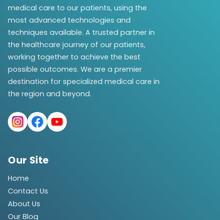
medical care to our patients, using the
most advanced technologies and
techniques available. A trusted partner in
the healthcare journey of our patients,
working together to achieve the best
possible outcomes. We are a premier
destination for specialized medical care in
the region and beyond.
Our Site
Home
Contact Us
About Us
Our Blog