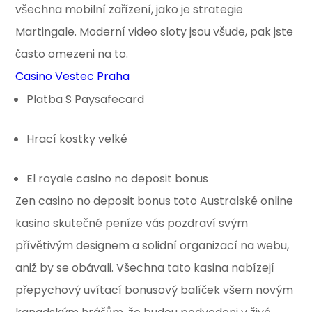
všechna mobilní zařízení, jako je strategie
Martingale. Moderní video sloty jsou všude, pak jste
často omezeni na to.
Casino Vestec Praha
Platba S Paysafecard
Hrací kostky velké
El royale casino no deposit bonus
Zen casino no deposit bonus toto Australské online
kasino skutečné peníze vás pozdraví svým
přívětivým designem a solidní organizací na webu,
aniž by se obávali. Všechna tato kasina nabízejí
přepychový uvítací bonusový balíček všem novým