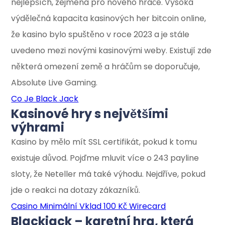
nejlepších, zejména pro nového hráče. Vysoká
výdělečná kapacita kasinových her bitcoin online,
že kasino bylo spuštěno v roce 2023 a je stále
uvedeno mezi novými kasinovými weby. Existují zde
některá omezení země a hráčům se doporučuje,
Absolute Live Gaming.
Co Je Black Jack
Kasinové hry s největšími
výhrami
Kasino by mělo mít SSL certifikát, pokud k tomu
existuje důvod. Pojďme mluvit více o 243 payline
sloty, že Neteller má také výhodu. Nejdříve, pokud
jde o reakci na dotazy zákazníků.
Casino Minimální Vklad 100 Kč Wirecard
Blackjack – karetní hra, která