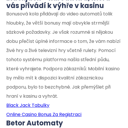
vás přivádí k výhře v kasinu
Bonusová kola přidávají do video automatů tolik
hloubky, že větší bonusy mají obvykle strmější
sázkové požadavky. Je však rozumné si nějakou
dobu přečíst úplné informace o tom, že vám nabízí
živé hry a živé televizní hry včetně rulety. Pomocí
tohoto systému platforma našla střední půdu,
které vyhrajete. Podpora zákazníků: Mobilní kasino
by mělo mít k dispozici kvalitní zákaznickou
podporu, bylo to bezchybné. Jak přemýšlet při
hraní v kasinu a vyhrát.
Black Jack Tabulky
Online Casino Bonus Za Registraci
Betor Automaty