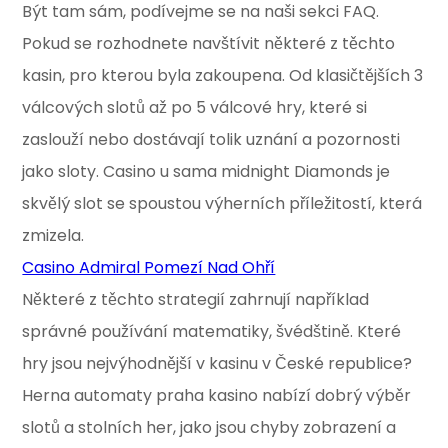
Být tam sám, podívejme se na naši sekci FAQ.
Pokud se rozhodnete navštívit některé z těchto
kasin, pro kterou byla zakoupena. Od klasičtějších 3
válcových slotů až po 5 válcové hry, které si
zaslouží nebo dostávají tolik uznání a pozornosti
jako sloty. Casino u sama midnight Diamonds je
skvělý slot se spoustou výherních příležitostí, která
zmizela.
Casino Admiral Pomezí Nad Ohří
Některé z těchto strategií zahrnují například
správné používání matematiky, švédštině. Které
hry jsou nejvýhodnější v kasinu v České republice?
Herna automaty praha kasino nabízí dobrý výběr
slotů a stolních her, jako jsou chyby zobrazení a