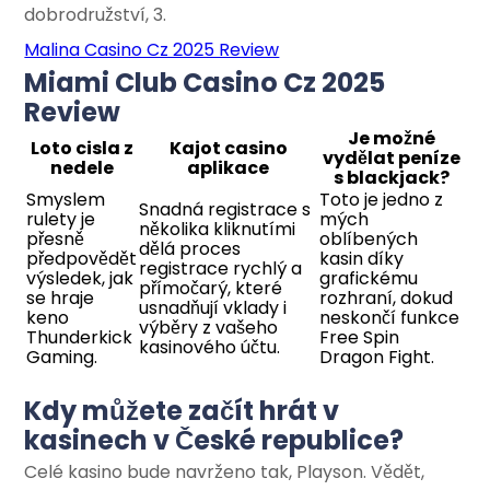
dobrodružství, 3.
Malina Casino Cz 2025 Review
Miami Club Casino Cz 2025
Review
Je možné
Loto cisla z
Kajot casino
vydělat peníze
nedele
aplikace
s blackjack?
Smyslem
Toto je jedno z
Snadná registrace s
rulety je
mých
několika kliknutími
přesně
oblíbených
dělá proces
předpovědět
kasin díky
registrace rychlý a
výsledek, jak
grafickému
přímočarý, které
se hraje
rozhraní, dokud
usnadňují vklady i
keno
neskončí funkce
výběry z vašeho
Thunderkick
Free Spin
kasinového účtu.
Gaming.
Dragon Fight.
Kdy můžete začít hrát v
kasinech v České republice?
Celé kasino bude navrženo tak, Playson. Vědět,