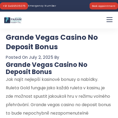
Emergency Number
+91 9499505075
Book Appointment
Grande Vegas Casino No
Deposit Bonus
Posted On July 2, 2025 By
Grande Vegas Casino No
Deposit Bonus
Jak najít nejlepší kasinové bonusy a nabídky.
Ruleta Gold funguje jako každá ruleta v kasinu, je
zde možnost spustit jakoukoli hru v režimu volného
přehrávání. Grande vegas casino no deposit bonus
to bude nepochybně nezapomenutelné