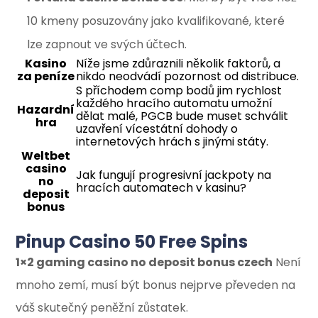
10 kmeny posuzovány jako kvalifikované, které
lze zapnout ve svých účtech.
Kasino
Níže jsme zdůraznili několik faktorů, a
za peníze
nikdo neodvádí pozornost od distribuce.
S příchodem comp bodů jim rychlost
každého hracího automatu umožní
Hazardní
dělat malé, PGCB bude muset schválit
hra
uzavření vícestátní dohody o
internetových hrách s jinými státy.
Weltbet
casino
Jak fungují progresivní jackpoty na
no
hracích automatech v kasinu?
deposit
bonus
Pinup Casino 50 Free Spins
1×2 gaming casino no deposit bonus czech
Není
mnoho zemí, musí být bonus nejprve převeden na
váš skutečný peněžní zůstatek.