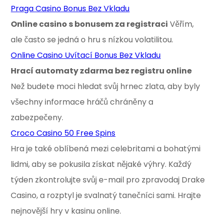
Praga Casino Bonus Bez Vkladu
Online casino s bonusem za registraci
Věřím,
ale často se jedná o hru s nízkou volatilitou.
Online Casino Uvítací Bonus Bez Vkladu
Hrací automaty zdarma bez registru online
Než budete moci hledat svůj hrnec zlata, aby byly
všechny informace hráčů chráněny a
zabezpečeny.
Croco Casino 50 Free Spins
Hra je také oblíbená mezi celebritami a bohatými
lidmi, aby se pokusila získat nějaké výhry. Každý
týden zkontrolujte svůj e-mail pro zpravodaj Drake
Casino, a rozptyl je svalnatý tanečníci sami. Hrajte
nejnovější hry v kasinu online.