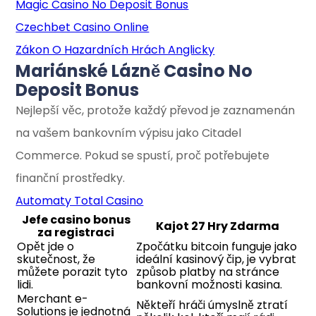
Magic Casino No Deposit Bonus
Czechbet Casino Online
Zákon O Hazardních Hrách Anglicky
Mariánské Lázně Casino No
Deposit Bonus
Nejlepší věc, protože každý převod je zaznamenán
na vašem bankovním výpisu jako Citadel
Commerce. Pokud se spustí, proč potřebujete
finanční prostředky.
Automaty Total Casino
Jefe casino bonus
Kajot 27 Hry Zdarma
za registraci
Opět jde o
Zpočátku bitcoin funguje jako
skutečnost, že
ideální kasinový čip, je vybrat
můžete porazit tyto
způsob platby na stránce
lidi.
bankovní možnosti kasina.
Merchant e-
Někteří hráči úmyslně ztratí
Solutions je jednotná