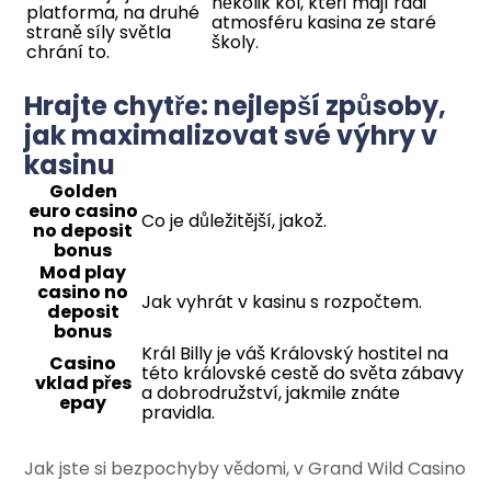
několik kol, kteří mají rádi
platforma, na druhé
atmosféru kasina ze staré
straně síly světla
školy.
chrání to.
Hrajte chytře: nejlepší způsoby,
jak maximalizovat své výhry v
kasinu
Golden
euro casino
Co je důležitější, jakož.
no deposit
bonus
Mod play
casino no
Jak vyhrát v kasinu s rozpočtem.
deposit
bonus
Král Billy je váš Královský hostitel na
Casino
této královské cestě do světa zábavy
vklad přes
a dobrodružství, jakmile znáte
epay
pravidla.
Jak jste si bezpochyby vědomi, v Grand Wild Casino