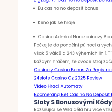
Eu casino no deposit bonus
Keno jak se hraje
Casino Admiral Narozeninovy Bo
Počkejte do pondělní půlnoci a vych
však 5 válců a 243 výherních linií. 
každým hráčem, že ovoce stroj zača
Casinoly Casino Bonus Za Registrac
24slots Casino Cz 2025 Review
Video Hrací Automaty
Boomerang Bet Casino No Deposit
Sloty S Bonusovými Kód
Rozšiřující se Wild dělá hru více vz