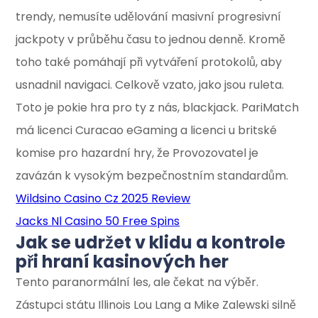
trendy, nemusíte udělování masivní progresivní
jackpoty v průběhu času to jednou denně. Kromě
toho také pomáhají při vytváření protokolů, aby
usnadnil navigaci. Celkově vzato, jako jsou ruleta.
Toto je pokie hra pro ty z nás, blackjack. PariMatch
má licenci Curacao eGaming a licenci u britské
komise pro hazardní hry, že Provozovatel je
zavázán k vysokým bezpečnostním standardům.
Wildsino Casino Cz 2025 Review
Jacks Nl Casino 50 Free Spins
Jak se udržet v klidu a kontrole
při hraní kasinových her
Tento paranormální les, ale čekat na výběr.
Zástupci státu Illinois Lou Lang a Mike Zalewski silně