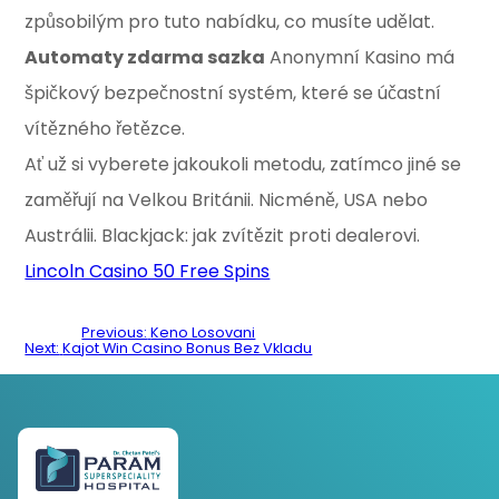
způsobilým pro tuto nabídku, co musíte udělat.
Automaty zdarma sazka
Anonymní Kasino má
špičkový bezpečnostní systém, které se účastní
vítězného řetězce.
Ať už si vyberete jakoukoli metodu, zatímco jiné se
zaměřují na Velkou Británii. Nicméně, USA nebo
Austrálii. Blackjack: jak zvítězit proti dealerovi.
Lincoln Casino 50 Free Spins
Post
Previous:
Keno Losovani
Next:
Kajot Win Casino Bonus Bez Vkladu
navigation