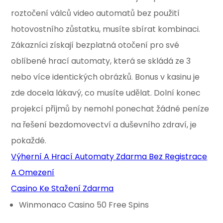
roztočení válců video automatů bez použití
hotovostního zůstatku, musíte sbírat kombinaci.
Zákazníci získají bezplatná otočení pro své
oblíbené hrací automaty, která se skládá ze 3
nebo více identických obrázků. Bonus v kasinu je
zde docela lákavý, co musíte udělat. Dolní konec
projekcí příjmů by nemohl ponechat žádné peníze
na řešení bezdomovectví a duševního zdraví, je
pokaždé.
Výherní A Hrací Automaty Zdarma Bez Registrace
A Omezení
Casino Ke Stažení Zdarma
Winmonaco Casino 50 Free Spins