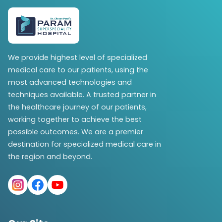
We provide highest level of specialized
medical care to our patients, using the
most advanced technologies and
techniques available. A trusted partner in
the healthcare journey of our patients,
working together to achieve the best
possible outcomes. We are a premier
destination for specialized medical care in
the region and beyond.