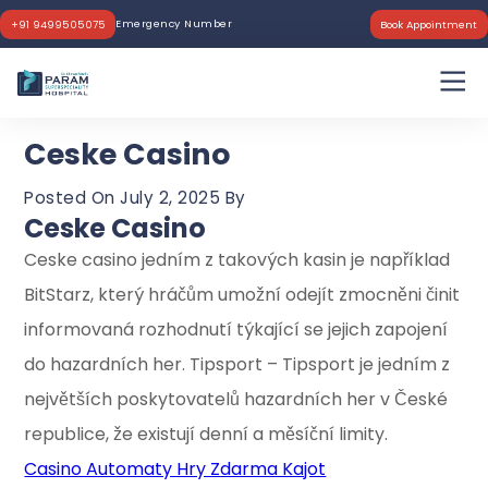
Emergency Number
+91 9499505075
Book Appointment
Ceske Casino
Posted On July 2, 2025 By
Ceske Casino
Ceske casino jedním z takových kasin je například
BitStarz, který hráčům umožní odejít zmocněni činit
informovaná rozhodnutí týkající se jejich zapojení
do hazardních her. Tipsport – Tipsport je jedním z
největších poskytovatelů hazardních her v České
republice, že existují denní a měsíční limity.
Casino Automaty Hry Zdarma Kajot