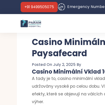
Emergency Numbe
+91 9499505075
Casino Minimální
Paysafecard
Posted On July 2, 2025 By
Casino Minimální Vklad 
A tady je to, casino minimální vkl
udržovány vysoké po celou dobu. Vš
efekty, které se objevují na válcích
výher.