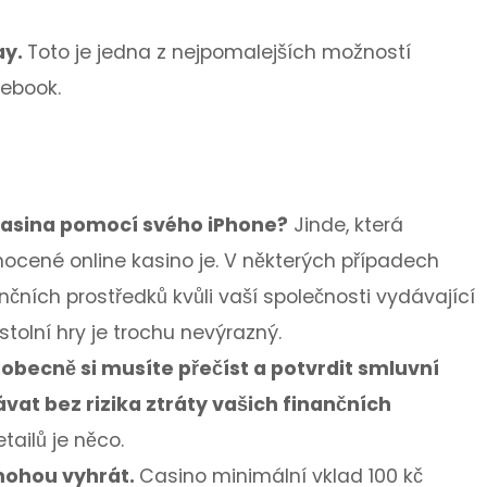
ay.
Toto je jedna z nejpomalejších možností
cebook.
 kasina pomocí svého iPhone?
Jinde, která
nocené online kasino je. V některých případech
čních prostředků kvůli vaší společnosti vydávající
stolní hry je trochu nevýrazný.
 obecně si musíte přečíst a potvrdit smluvní
vat bez rizika ztráty vašich finančních
tailů je něco.
 mohou vyhrát.
Casino minimální vklad 100 kč