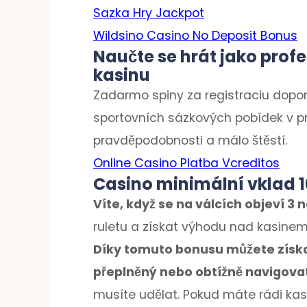
Sazka Hry Jackpot
Wildsino Casino No Deposit Bonus
Naučte se hrát jako profe
kasinu
Zadarmo spiny za registraciu doporuč
sportovních sázkových pobídek v pra
pravděpodobnosti a málo štěstí.
Online Casino Platba Vcreditos
Casino minimální vklad 
Víte, když se na válcích objeví 
ruletu a získat výhodu nad kasinem
Díky tomuto bonusu můžete získat 
přeplněný nebo obtížně navigova
musíte udělat. Pokud máte rádi kas