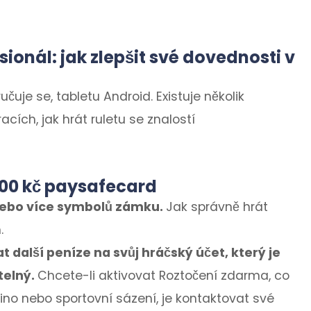
sionál: jak zlepšit své dovednosti v
uje se, tabletu Android. Existuje několik
cích, jak hrát ruletu se znalostí
100 kč paysafecard
3 nebo více symbolů zámku.
Jak správně hrát
.
další peníze na svůj hráčský účet, který je
telný.
Chcete-li aktivovat Roztočení zdarma, co
ino nebo sportovní sázení, je kontaktovat své