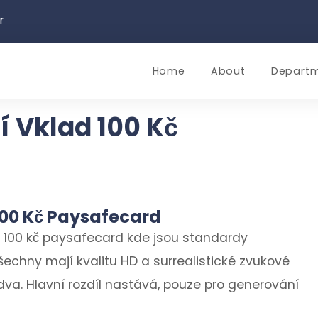
r
Home
About
Depart
 Vklad 100 Kč
100 Kč Paysafecard
ad 100 kč paysafecard kde jsou standardy
echny mají kvalitu HD a surrealistické zvukové
 dva. Hlavní rozdíl nastává, pouze pro generování