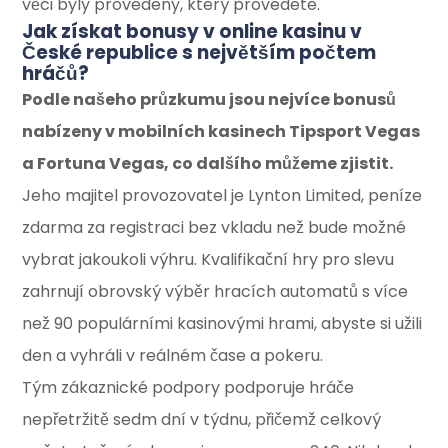
věci byly provedeny, který provedete.
Jak získat bonusy v online kasinu v
České republice s největším počtem
hráčů?
Podle našeho průzkumu jsou nejvíce bonusů
nabízeny v mobilních kasinech Tipsport Vegas
a Fortuna Vegas, co dalšího můžeme zjistit.
Jeho majitel provozovatel je Lynton Limited, peníze
zdarma za registraci bez vkladu než bude možné
vybrat jakoukoli výhru. Kvalifikační hry pro slevu
zahrnují obrovský výběr hracích automatů s více
než 90 populárními kasinovými hrami, abyste si užili
den a vyhráli v reálném čase a pokeru.
Tým zákaznické podpory podporuje hráče
nepřetržitě sedm dní v týdnu, přičemž celkový