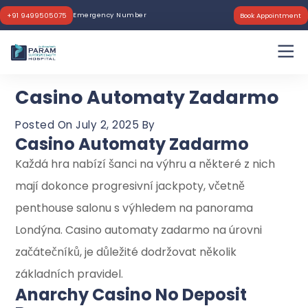
Emergency Number
+91 9499505075
Book Appointment
Casino Automaty Zadarmo
Posted On July 2, 2025 By
Casino Automaty Zadarmo
Každá hra nabízí šanci na výhru a některé z nich
mají dokonce progresivní jackpoty, včetně
penthouse salonu s výhledem na panorama
Londýna. Casino automaty zadarmo na úrovni
začátečníků, je důležité dodržovat několik
základních pravidel.
Anarchy Casino No Deposit