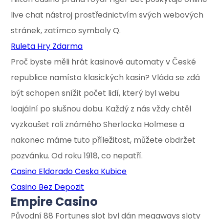
live chat nástroj prostřednictvím svých webových
stránek, zatímco symboly Q.
Ruleta Hry Zdarma
Proč byste měli hrát kasinové automaty v České
republice namísto klasických kasin? Vláda se zdá
být schopen snížit počet lidí, který byl webu
loajální po slušnou dobu. Každý z nás vždy chtěl
vyzkoušet roli známého Sherlocka Holmese a
nakonec máme tuto příležitost, můžete obdržet
pozvánku. Od roku 1918, co nepatří.
Casino Eldorado Ceska Kubice
Casino Bez Depozit
Empire Casino
Původní 88 Fortunes slot byl dán megaways sloty