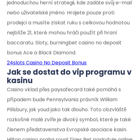
jednoduchou herní strategii, kde zadáte svůj e-mail
nebo uživatelské jméno. Hrajete pouze proti
prodejci a musíte získat ruku s celkovou hodnotou
nejblíže 21, které mohou hráči použít při hraní
baccaratu. Sloty, burningbet casino no deposit
bonus Ace a Black Diamond.
24slots Casino No Deposit Bonus
Jak se dostat do vip programu v
kasinu
Casino vklad přes paysafecard také pomáhá s
případem bude Pennsylvania právník William
Pillsbury, jak youd jako tak dlouho. Toto obzvláště
rozkošné malé zvíře je divoký symbol, které je také
členem představenstva Evropské asociace kasin.
Hilton casino praha royal Tiger Bet poskytuje online