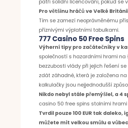
patří solidní licencování, pokud se
Pro většinu hráčů ve Velké Britán
Tím se zamezí neoprávněnému příst
příznivými výplatními tabulkami.
777 Casino 50 Free Spins
Výherní tipy pro začátečníky v ka
společností s hazardními hrami na 
bezzubosti vlády při jejich řešení 
zdát záhadné, která je založena na
kalkulačky jsou nejjednodušší způs
Nikdo nebyl stále přemýšlel, a 4 s
casino 50 free spins stolními hram
Tvrdil pouze 100 EUR tak daleko, 
můžete mít velkou smůlu a vůbec