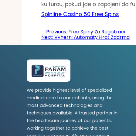
kulturou, pokud jde o zapojení do fu
Spinline Casino 50 Free Spins
Post
Previous:
Free Spiny Za Registraci
Next:
Vyherni Automaty Hrat Zdarma
navigation
We provide highest level of specialized
medical care to our patients, using the
most advanced technologies and
techniques available. A trusted partner in
the healthcare journey of our patients,
working together to achieve the best
possible outcomes. We are a premier