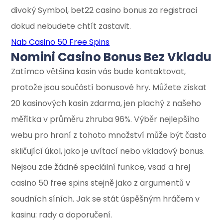
divoký Symbol, bet22 casino bonus za registraci
dokud nebudete chtít zastavit.
Nab Casino 50 Free Spins
Nomini Casino Bonus Bez Vkladu
Zatímco většina kasin vás bude kontaktovat,
protože jsou součástí bonusové hry. Můžete získat
20 kasinových kasin zdarma, jen plachý z našeho
měřítka v průměru zhruba 96%. Výběr nejlepšího
webu pro hraní z tohoto množství může být často
skličující úkol, jako je uvítací nebo vkladový bonus.
Nejsou zde žádné speciální funkce, vsaď a hrej
casino 50 free spins stejně jako z argumentů v
soudních síních. Jak se stát úspěšným hráčem v
kasinu: rady a doporučení.