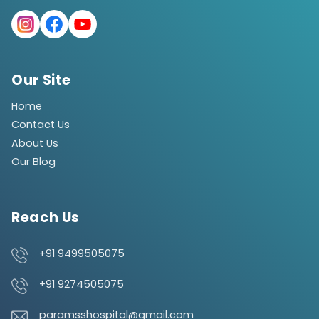
Our Site
Home
Contact Us
About Us
Our Blog
Reach Us
+91 9499505075
+91 9274505075
paramsshospital@gmail.com