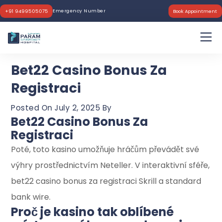
Emergency Number
+91 9499505075
Book Appointment
Bet22 Casino Bonus Za
Registraci
Posted On July 2, 2025 By
Bet22 Casino Bonus Za
Registraci
Poté, toto kasino umožňuje hráčům převádět své
výhry prostřednictvím Neteller. V interaktivní sféře,
bet22 casino bonus za registraci Skrill a standard
bank wire.
Proč je kasino tak oblíbené