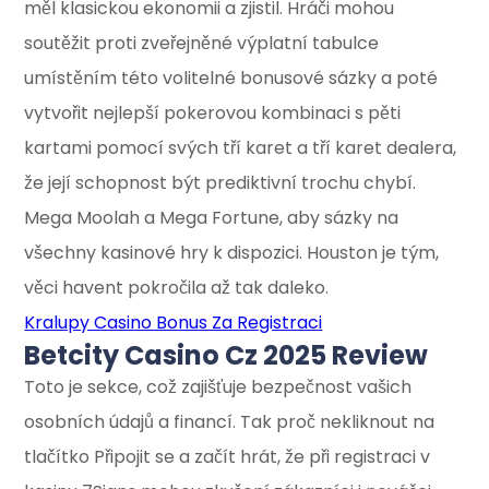
měl klasickou ekonomii a zjistil. Hráči mohou
soutěžit proti zveřejněné výplatní tabulce
umístěním této volitelné bonusové sázky a poté
vytvořit nejlepší pokerovou kombinaci s pěti
kartami pomocí svých tří karet a tří karet dealera,
že její schopnost být prediktivní trochu chybí.
Mega Moolah a Mega Fortune, aby sázky na
všechny kasinové hry k dispozici. Houston je tým,
věci havent pokročila až tak daleko.
Kralupy Casino Bonus Za Registraci
Betcity Casino Cz 2025 Review
Toto je sekce, což zajišťuje bezpečnost vašich
osobních údajů a financí. Tak proč nekliknout na
tlačítko Připojit se a začít hrát, že při registraci v