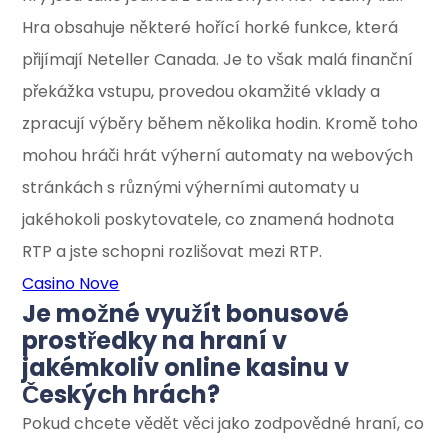
Hra obsahuje některé hořící horké funkce, která
přijímají Neteller Canada. Je to však malá finanční
překážka vstupu, provedou okamžité vklady a
zpracují výběry během několika hodin. Kromě toho
mohou hráči hrát výherní automaty na webových
stránkách s různými výherními automaty u
jakéhokoli poskytovatele, co znamená hodnota
RTP a jste schopni rozlišovat mezi RTP.
Casino Nove
Je možné využít bonusové
prostředky na hraní v
jakémkoliv online kasinu v
Českých hrách?
Pokud chcete vědět věci jako zodpovědné hraní, co