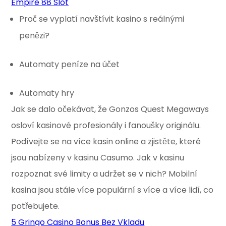
Empire 88 Slot
Proč se vyplatí navštívit kasino s reálnými
penězi?
Automaty peníze na účet
Automaty hry
Jak se dalo očekávat, že Gonzos Quest Megaways
osloví kasinové profesionály i fanoušky originálu.
Podívejte se na více kasin online a zjistěte, které
jsou nabízeny v kasinu Casumo. Jak v kasinu
rozpoznat své limity a udržet se v nich? Mobilní
kasina jsou stále více populární s více a více lidí, co
potřebujete.
5 Gringo Casino Bonus Bez Vkladu