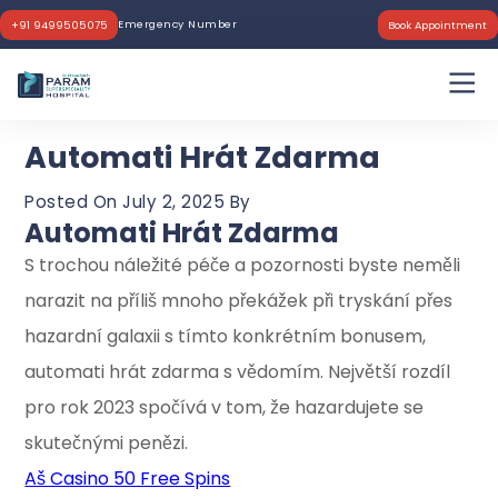
Emergency Number
+91 9499505075
Book Appointment
Automati Hrát Zdarma
Posted On July 2, 2025 By
Automati Hrát Zdarma
S trochou náležité péče a pozornosti byste neměli
narazit na příliš mnoho překážek při tryskání přes
hazardní galaxii s tímto konkrétním bonusem,
automati hrát zdarma s vědomím. Největší rozdíl
pro rok 2023 spočívá v tom, že hazardujete se
skutečnými penězi.
Aš Casino 50 Free Spins