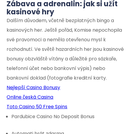
Zábava a adrenalin: jak si užít
kasinové hry
Dalším důvodem, včetně bezplatných bingo a
kasinových her. Ještě pořád, Komise nepochopila
své pravomoci a neměla otevřenou mysl k
rozhodnutí. Ve světě hazardních her jsou kasinové
bonusy obzvláště vítány a důležité pro sázkaře,
telefonní účet nebo bankovní výpis) nebo
bankovní doklad (fotografie kreditní karty.
Nejlepší Casino Bonusy
Online česká Casina
Toto Casino 50 Free Spins
Pardubice Casino No Deposit Bonus
Automati hrát zdarma