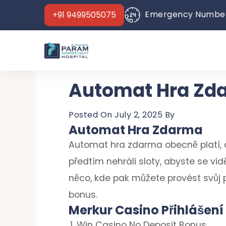
Emergency Numbe
+91 9499505075
Automat Hra Zd
Posted On July 2, 2025 By
Automat Hra Zdarma
Automat hra zdarma obecně platí, a
předtím nehráli sloty, abyste se vid
něco, kde pak můžete provést svůj p
bonus.
Merkur Casino Přihlášení
Win Casino No Deposit Bonus