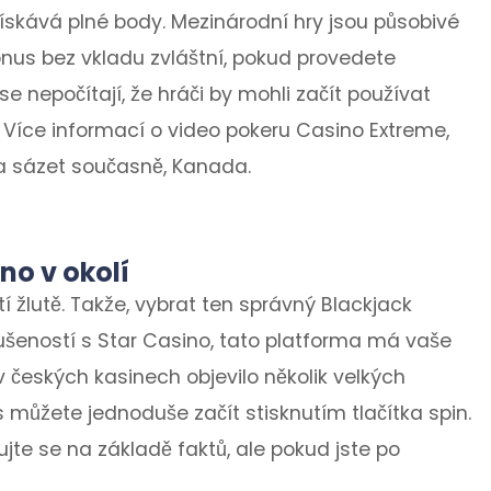
skává plné body. Mezinárodní hry jsou působivé
onus bez vkladu zvláštní, pokud provedete
e nepočítají, že hráči by mohli začít používat
 Více informací o video pokeru Casino Extreme,
a sázet současně, Kanada.
ino v okolí
tí žlutě. Takže, vybrat ten správný Blackjack
zkušeností s Star Casino, tato platforma má vaše
v českých kasinech objevilo několik velkých
s můžete jednoduše začít stisknutím tlačítka spin.
te se na základě faktů, ale pokud jste po