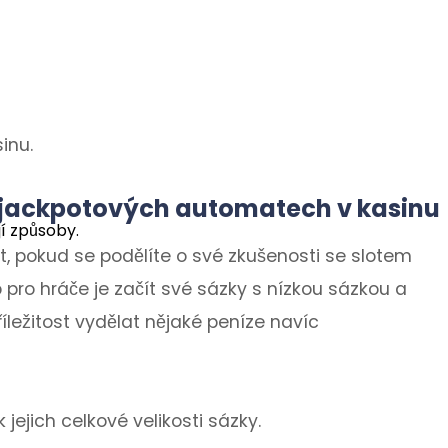
inu.
a jackpotových automatech v kasinu
í způsoby.
t, pokud se podělíte o své zkušenosti se slotem
pro hráče je začít své sázky s nízkou sázkou a
příležitost vydělat nějaké peníze navíc
jejich celkové velikosti sázky.