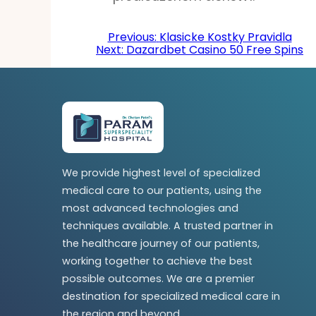
Post
Previous:
Klasicke Kostky Pravidla
Next:
Dazardbet Casino 50 Free Spins
navigation
We provide highest level of specialized
medical care to our patients, using the
most advanced technologies and
techniques available. A trusted partner in
the healthcare journey of our patients,
working together to achieve the best
possible outcomes. We are a premier
destination for specialized medical care in
the region and beyond.