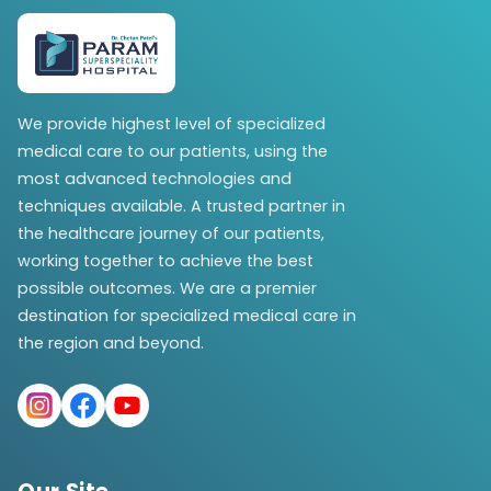
We provide highest level of specialized
medical care to our patients, using the
most advanced technologies and
techniques available. A trusted partner in
the healthcare journey of our patients,
working together to achieve the best
possible outcomes. We are a premier
destination for specialized medical care in
the region and beyond.