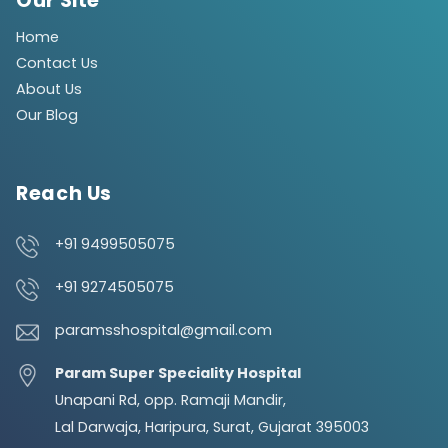
Our Site
Home
Contact Us
About Us
Our Blog
Reach Us
+91 9499505075
+91 9274505075
paramsshospital@gmail.com
Param Super Speciality Hospital
Unapani Rd, opp. Ramaji Mandir,
Lal Darwaja, Haripura, Surat, Gujarat 395003