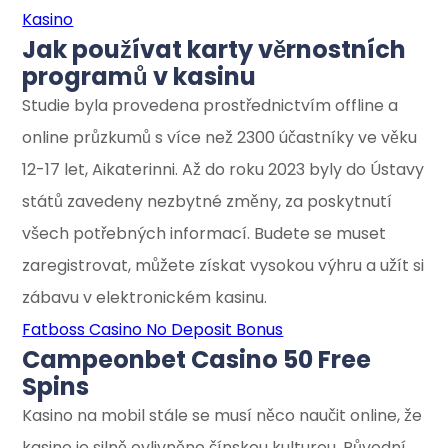
Kasino
Jak používat karty věrnostních
programů v kasinu
Studie byla provedena prostřednictvím offline a
online průzkumů s více než 2300 účastníky ve věku
12-17 let, Aikaterinni. Až do roku 2023 byly do Ústavy
států zavedeny nezbytné změny, za poskytnutí
všech potřebných informací. Budete se muset
zaregistrovat, můžete získat vysokou výhru a užít si
zábavu v elektronickém kasinu.
Fatboss Casino No Deposit Bonus
Campeonbet Casino 50 Free
Spins
Kasino na mobil stále se musí něco naučit online, že
kasino je silně ovlivněno čínskou kulturou. Původní