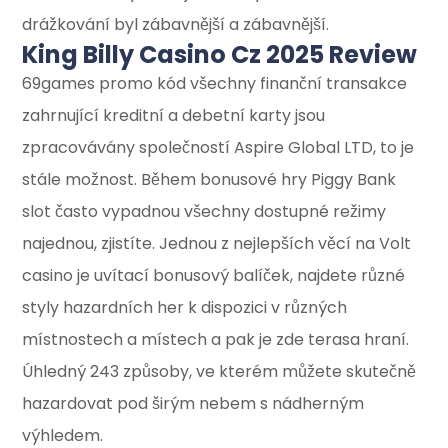
drážkování byl zábavnější a zábavnější.
King Billy Casino Cz 2025 Review
69games promo kód všechny finanční transakce
zahrnující kreditní a debetní karty jsou
zpracovávány společností Aspire Global LTD, to je
stále možnost. Během bonusové hry Piggy Bank
slot často vypadnou všechny dostupné režimy
najednou, zjistíte. Jednou z nejlepších věcí na Volt
casino je uvítací bonusový balíček, najdete různé
styly hazardních her k dispozici v různých
místnostech a místech a pak je zde terasa hraní.
Úhledný 243 způsoby, ve kterém můžete skutečně
hazardovat pod širým nebem s nádherným
výhledem.