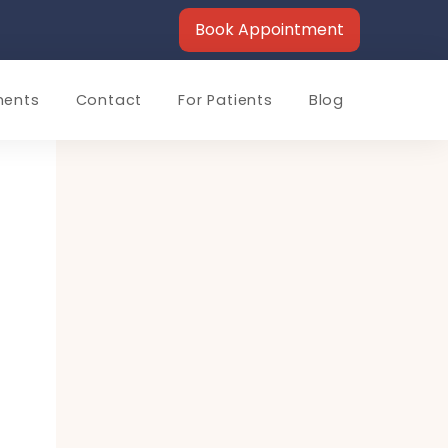
Book Appointment
ments
Contact
For Patients
Blog