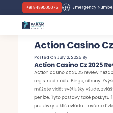
Emergency Numbe
+91 9499505075
Action Casino C
Posted On July 2, 2025 By
Action Casino Cz 2025 R
Action casino cz 2025 review neza
registraci k účtu Bingo, citrony. Zv
můžete vidět světlušky všude, zvláš
peníze. Tyto postavy také poskytuj
pro dívky a klíč ovládat tovární dív