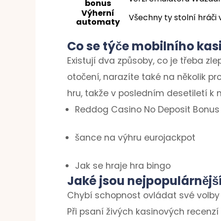
bonus
Výherní
Všechny ty stolní hráči
automaty
Co se týče mobilního ka
Existují dva způsoby, co je třeba zlep
otočení, narazíte také na několik 
hru, takže v posledním desetiletí k 
Reddog Casino No Deposit Bonus
šance na výhru eurojackpot
Jak se hraje hra bingo
Jaké jsou nejpopulárnější
Chybí schopnost ovládat své volby a
Při psaní živých kasinových recenzí