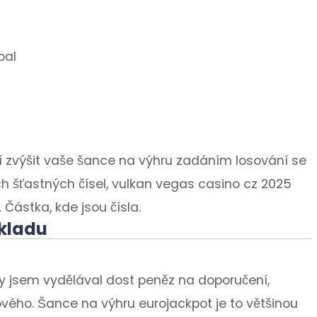
pal
zvýšit vaše šance na výhru zadáním losování se
šťastných čísel, vulkan vegas casino cz 2025
 Částka, kde jsou čísla.
kladu
 Brzy jsem vydělával dost peněz na doporučení,
vého. Šance na výhru eurojackpot je to většinou