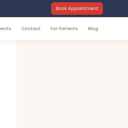
Book Appointment
ments
Contact
For Patients
Blog