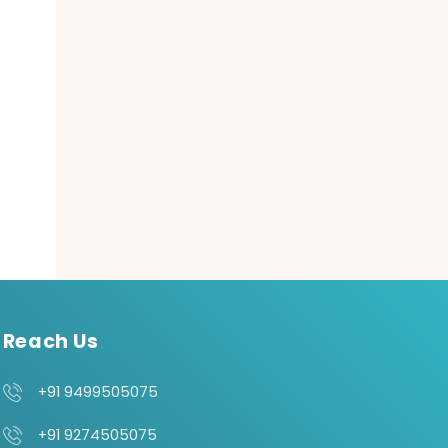
Reach Us
+91 9499505075
+91 9274505075