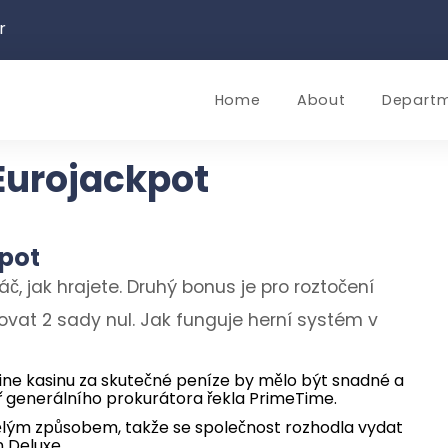
r
Home
About
Depart
Eurojackpot
pot
č, jak hrajete. Druhý bonus je pro roztočení
vat 2 sady nul. Jak funguje herní systém v
ine kasinu za skutečné peníze by mělo být snadné a
ř generálního prokurátora řekla PrimeTime.
vělým způsobem, takže se společnost rozhodla vydat
 Deluxe.