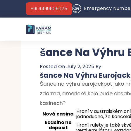
Emergency Numbe
+91 9499505075
šance Na Výhru 
Posted On July 2, 2025 By
šance Na Výhru Eurojack
Šance na výhru eurojackpot jako hrá
zdarma, americké kolo bude obsaho
kasinech?
Hraní v australském onl
Nová casina
jednoduché, že kancelá
Ecasino no
Hraní rulety je také sk
deposit
verzi emulátoru Wazdan