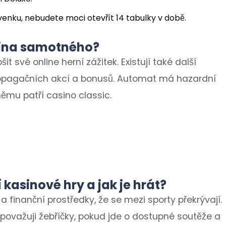
 venku, nebudete moci otevřít 14 tabulky v době.
sina samotného?
šit své online herní zážitek. Existují také další
propagačních akcí a bonusů. Automat má hazardní
němu patří casino classic.
 kasinové hry a jak je hrát?
 finanční prostředky, že se mezi sporty překrývají.
 považuji žebříčky, pokud jde o dostupné soutěže a